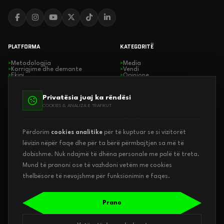
PLATFORMA
KATEGORITË
Metodologjia
Media
>
>
Korrigjime dhe demante
Vendi
>
>
Ekipi
Opinione
>
>
Organogrami
Covid-19
>
>
Kuvendi
Kryesoret
>
>
Statuti
Rrenë
>
>
Privatësia juaj ka rëndësi
Publikimet
EDU
>
>
Publikimet
>
COOKIES & ANALIZA E TRAFIKUT
Partnerët
>
Impakt raporte
>
Strategjia 2026-2030
>
ADS/hibrid.info
Përdorim
cookies analitike
për të kuptuar se si vizitorët
Prodhimi
>
Inovacion
>
lëvizin nëpër faqe dhe për ta bërë përmbajtjen sa më të
Avokim
>
EDU
>
dobishme. Nuk ndajmë të dhëna personale me palë të treta.
Multimedia
>
kosovofacts.com
Mund të pranoni ose të vazhdoni vetëm me cookies
>
thelbësore të nevojshme për funksionimin e faqes.
KONTAKT
Prano
info@hibrid.info
+383 49 165 164