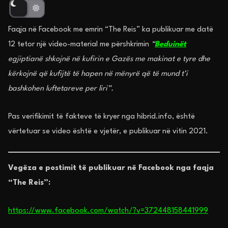
Faqja në Facebook me emrin “The Reis” ka publikuar me datë
12 tetor një video-material me përshkrimin
“
Beduinët
egjiptianë shkojnë në kufirin e Gazës me makinat e tyre dhe
kërkojnë që kufijtë të hapen në mënyrë që të mund t’i
bashkohen luftetareve per liri”.
Pas verifikimit të fakteve të kryer nga hibrid.info, është
vërtetuar se video është e vjetër, e publikuar në vitin 2021.
Vegëza e postimit të publikuar në Facebook nga faqja
“The Reis”:
https://www.facebook.com/watch/?v=372448158441999