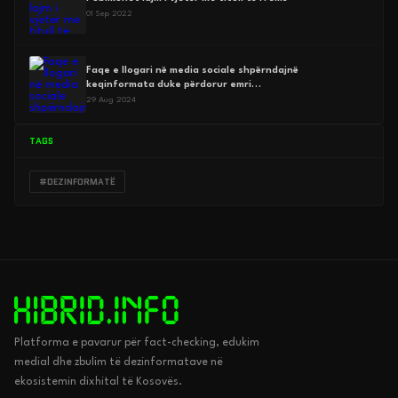
01 Sep 2022
Faqe e llogari në media sociale shpërndajnë
keqinformata duke përdorur emri…
29 Aug 2024
TAGS
#DEZINFORMATË
Platforma e pavarur për fact-checking, edukim
medial dhe zbulim të dezinformatave në
ekosistemin dixhital të Kosovës.