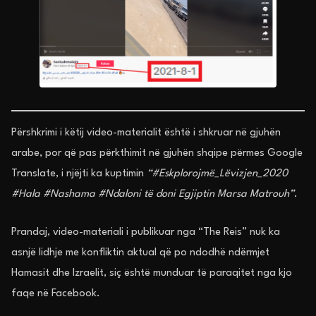
Përshkrimi i këtij video-materialit është i shkruar në gjuhën
arabe, por që pas përkthimit në gjuhën shqipe përmes Google
Translate, i njëjti ka kuptimin
“#Eskplorojmë_Lëvizjen_2020
#Hala #Nashama #Ndaloni të doni Egjiptin Marsa Matrouh”
.
Prandaj, video-materiali i publikuar nga “The Reis” nuk ka
asnjë lidhje me konfliktin aktual që po ndodhë ndërmjet
Hamasit dhe Izraelit, siç është munduar të paraqitet nga kjo
faqe në Facebook.