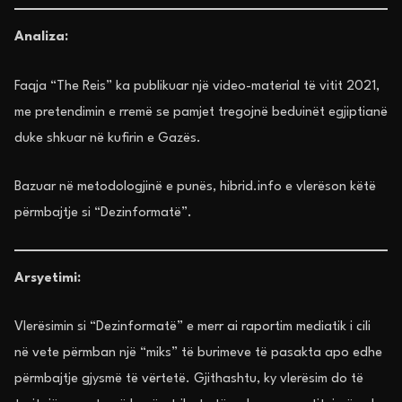
Analiza:
Faqja “The Reis” ka publikuar një video-material të vitit 2021,
me pretendimin e rremë se pamjet tregojnë beduinët egjiptianë
duke shkuar në kufirin e Gazës.
Bazuar në metodologjinë e punës, hibrid.info e vlerëson këtë
përmbajtje si “Dezinformatë”.
Arsyetimi:
Vlerësimin si “Dezinformatë” e merr ai raportim mediatik i cili
në vete përmban një “miks” të burimeve të pasakta apo edhe
përmbajtje gjysmë të vërtetë. Gjithashtu, ky vlerësim do të