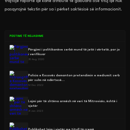
trajtojë raporte që kanë atribute të gabuara ose tituj që nuk
pasqyrojnë tekstin për sa i përket saktësisë së informacionit.
POSTIME TË NGJASHME
Përgjimi i politikanëve serbë mund të jetë i vërtetë, por jo
i verifikuar
30 Aug 2020
Policia e Kosovës demanton pretendimin e mediumit serb
për sulm në ndërtesë…
12 Dec 2022
Lajmi për të shtëna armësh në veri të Mitrovicës, është i
vjetër
31 Jan 2023
Publikohet lajm i vjetër me titull të rremë