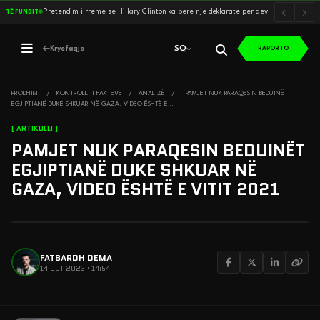
P
r
e
t
e
n
d
i
m
i
r
r
e
m
ë
s
e
H
i
l
l
a
r
y
C
l
i
n
t
o
n
k
a
b
ë
r
ë
n
j
ë
d
e
k
l
a
r
a
t
ë
p
ë
r
q
e
v
e
r
i
s
j
e
n
e
…
TË FUNDIT
SQ
Kryefaqja
RAPORTO
SQ
PRODHIMI
/
KONTROLLI I FAKTEVE
/
ANALIZË
/
PAMJET NUK PARAQESIN BEDUINËT
EGJIPTIANË DUKE SHKUAR NË GAZA, VIDEO ËSHTË E…
[ ARTIKULLI ]
PAMJET NUK PARAQESIN BEDUINËT
EGJIPTIANË DUKE SHKUAR NË
GAZA, VIDEO ËSHTË E VITIT 2021
FATBARDH DEMA
14 OCT 2023 · 14:54