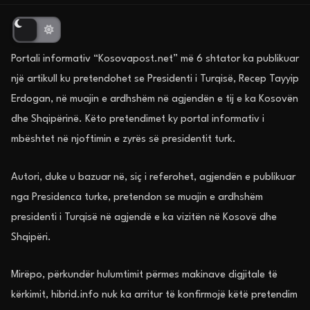
Portali informativ “Kosovapost.net” më 6 shtator ka publikuar
një artikull ku pretendohet se Presidenti i Turqisë, Recep Tayyip
Erdogan, në muajin e ardhshëm në agjendën e tij e ka Kosovën
dhe Shqipërinë. Këto pretendimet ky portal informativ i
mbështet në njoftimin e zyrës së presidentit turk.
Autori, duke u bazuar në, siç i referohet, agjendën e publikuar
nga Presidenca turke, pretendon se muajin e ardhshëm
presidenti i Turqisë në agjendë e ka vizitën në Kosovë dhe
Shqipëri.
Mirëpo, përkundër hulumtimit përmes makinave digjitale të
kërkimit, hibrid.info nuk ka arritur të konfirmojë këtë pretendim