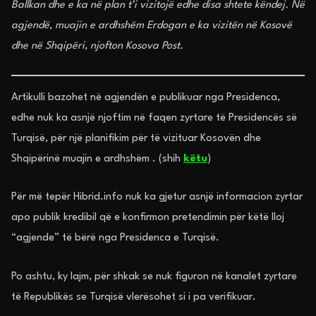
Ballkan dhe e ka në plan t’i vizitojë edhe disa shtete këndej. Në
agjendë, muajin e ardhshëm Erdogan e ka vizitën në Kosovë
dhe në Shqipëri, njofton Kosova Post.
Artikulli bazohet në agjendën e publikuar nga Presidenca,
edhe nuk ka asnjë njoftim në faqen zyrtare të Presidencës së
Turqisë, për një planifikim për të vizituar Kosovën dhe
Shqipërinë muajin e ardhshëm . (shih
këtu
)
Për më tepër Hibrid.info nuk ka gjetur asnjë informacion zyrtar
apo publik kredibil që e konfirmon pretendimin për këtë lloj
“agjende” të bërë nga Presidenca e Turqisë.
Po ashtu, ky lajm, për shkak se nuk figuron në kanalet zyrtare
të Republikës se Turqisë vlerësohet si i pa verifikuar.