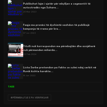
Publikohet lajm i vjetër për mbylljen e segmentit të
autostradës nga Suhare…
20 Mar 2023
Faqja me pronësi të dyshimtë vazhdon të publikojë
kampanja të rreme për kre…
07 Jun 2023
Titulli nuk korrespondon me përmbajtën dhe asnjëherë
nuk përmenden miliarda…
22 Feb 2024
Lista Serbe pretendon pa fakte se sulmi ndaj serbit në
Runik kishte karakte…
18 Jan 2022
TAGS
#PËRMBAJTJE E PA VERIFIKUAR