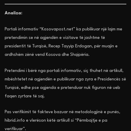
Analiza:
Portali informativ “Kosovapost.net” ka publikuar një lajm me
pretendimin se në agjendën e vizitave të jashtme të
presidentit të Turqisë, Recep Tayyip Erdogan, për muajin e
ardhshëm zënë vend Kosova dhe Shqipëria.
Pretendimi i bërë nga portali informativ, siç thuhet në artikull,
mbështetet në agjendën e publikuar nga zyra e Presidencës së
Turqisë, edhe pse agjenda e pretenduar nuk figuron në ueb
faqen zyrtare të saj.
Pas verifikimit të fakteve bazuar në metodologjinë e punës,
hibrid.info e vlerëson këtë artikull si “Përmbajtje e pa
verifikuar”.