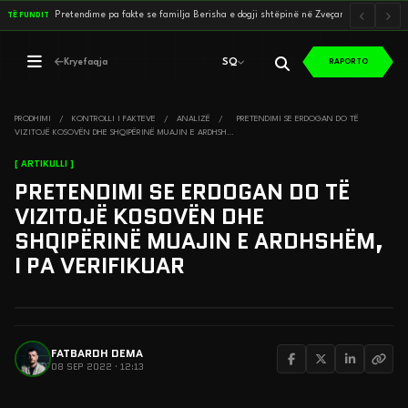
P
r
e
t
e
n
d
i
m
e
p
a
f
a
k
t
e
s
e
f
a
m
i
l
j
a
B
e
r
i
s
h
a
e
d
o
g
j
i
s
h
t
ë
p
i
n
ë
n
ë
Z
v
e
ç
a
n
p
ë
r
t
’
i
a
…
TË FUNDIT
SQ
Kryefaqja
RAPORTO
SQ
PRODHIMI
/
KONTROLLI I FAKTEVE
/
ANALIZË
/
PRETENDIMI SE ERDOGAN DO TË
VIZITOJË KOSOVËN DHE SHQIPËRINË MUAJIN E ARDHSH…
[ ARTIKULLI ]
PRETENDIMI SE ERDOGAN DO TË
VIZITOJË KOSOVËN DHE
SHQIPËRINË MUAJIN E ARDHSHËM,
I PA VERIFIKUAR
FATBARDH DEMA
08 SEP 2022 · 12:13