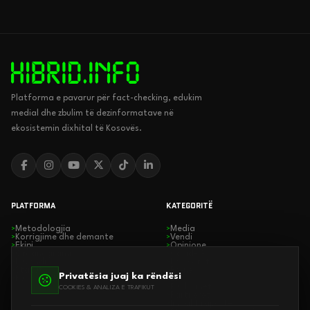
Platforma e pavarur për fact-checking, edukim
medial dhe zbulim të dezinformatave në
ekosistemin dixhital të Kosovës.
PLATFORMA
KATEGORITË
Metodologjia
Media
>
>
Korrigjime dhe demante
Vendi
>
>
Ekipi
Opinione
>
>
Organogrami
Covid-19
>
>
Kuvendi
Kryesoret
>
>
Statuti
Rrenë
>
>
Privatësia juaj ka rëndësi
Publikimet
EDU
>
>
Publikimet
>
COOKIES & ANALIZA E TRAFIKUT
Partnerët
>
Impakt raporte
>