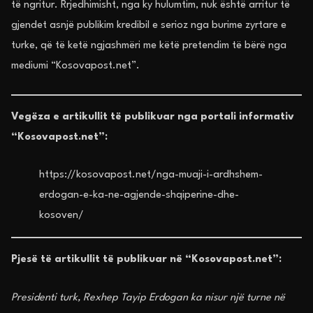
të ngritur. Rrjedhimisht, nga ky hulumtim, nuk është arritur të
gjendet asnjë publikim kredibil e serioz nga burime zyrtare e
turke, që të ketë ngjashmëri me këtë pretendim të bërë nga
mediumi “Kosovapost.net”.
Vegëza e artikullit të publikuar nga portali informativ
“Kosovapost.net”:
https://kosovapost.net/nga-muaji-i-ardhshem-
erdogan-e-ka-ne-agjende-shqiperine-dhe-
kosoven/
Pjesë të artikullit të publikuar në “Kosovapost.net”:
Presidenti turk, Rexhep Tayip Erdogan ka nisur një turne në