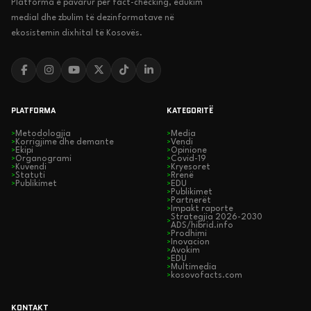
Platforma e pavarur për fact-checking, edukim
medial dhe zbulim të dezinformatave në
ekosistemin dixhital të Kosovës.
PLATFORMA
KATEGORITË
Metodologjia
Media
>
>
Korrigjime dhe demante
Vendi
>
>
Ekipi
Opinione
>
>
Organogrami
Covid-19
>
>
Kuvendi
Kryesoret
>
>
Statuti
Rrenë
>
>
Publikimet
EDU
>
>
Publikimet
>
Partnerët
>
Impakt raporte
>
Strategjia 2026-2030
>
ADS/hibrid.info
Prodhimi
>
Inovacion
>
Avokim
>
EDU
>
Multimedia
>
kosovofacts.com
>
KONTAKT