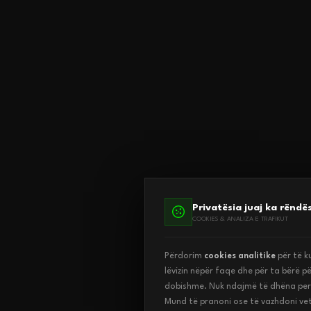
Privatësia juaj ka rëndës
COOKIES & ANALIZA E TRAFIKUT
Përdorim
cookies analitike
për të ku
lëvizin nëpër faqe dhe për ta bërë p
dobishme. Nuk ndajmë të dhëna pers
Mund të pranoni ose të vazhdoni v