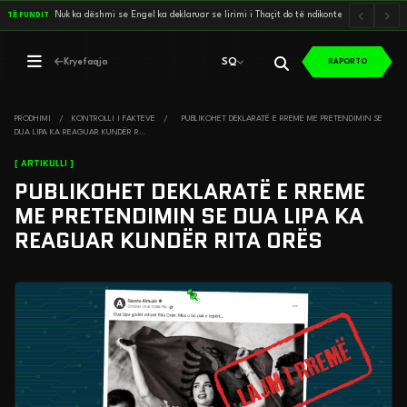
N
u
k
k
a
d
ë
s
h
m
i
s
e
E
n
g
e
l
k
a
d
e
k
l
a
r
u
a
r
s
e
l
i
r
i
m
i
i
T
h
a
ç
i
t
d
o
t
ë
n
d
i
k
o
n
t
e
n
ë
s
k
…
TË FUNDIT
SQ
Kryefaqja
RAPORTO
SQ
PRODHIMI
/
KONTROLLI I FAKTEVE
/
PUBLIKOHET DEKLARATË E RREME ME PRETENDIMIN SE
DUA LIPA KA REAGUAR KUNDËR R…
[ ARTIKULLI ]
PUBLIKOHET DEKLARATË E RREME
ME PRETENDIMIN SE DUA LIPA KA
REAGUAR KUNDËR RITA ORËS