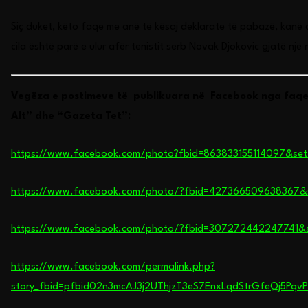
Siç duket, këto faqe me anë të kësaj deklarate të pabazë, kanë d
cila është parë e ulur afër tenistit serb Novak Djokovic gjatë një
Vegëza e postimeve të publikuara në Facebook nga faqet
Alt” dhe “Gazeta Tet”:
https://www.facebook.com/photo?fbid=863833155114097&se
https://www.facebook.com/photo/?fbid=427366509638367&
https://www.facebook.com/photo/?fbid=307272442247741&
https://www.facebook.com/permalink.php?
story_fbid=pfbid02n3mcAJ3j2UThjzT3eS7EnxLqdStrGfeQj5Pq