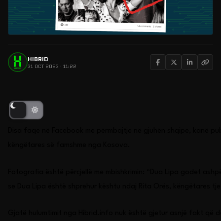
HIBRID
31 OCT 2023 · 11:22
Disa faqe në Facebook me përmbajtje në gjuhën shqipe, kanë pub
këngëtares së famshme nga Kosova.
Fotografia është përcjellë me mbishkrimin: “Dua Lipa godet ashp
se Dua Lipa është shprehur kështu ndaj Rita Orës, këngëtares tj
Gjatë hulumtimit nga Hibrid.info nuk është gjetur asnjë fakt që d