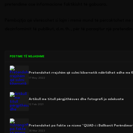
pretendime ose informacione faktikisht të gabuara.
Përmbajtja që vlerësohet si lajm i rremë mund të përcaktohet me s
dezinformimit të publikut, d.m.th., për të paraqitur një pretendim 
POSTIME TË NGJASHME
Pretendohet rrejshëm që sulmi kibernetik ndërlidhet edhe me 
17 May 2022
Artikull me titull përgjithësues dhe fotografi jo adekuate
12 Feb 2021
Pretendohet pa fakte se nisma “QUAD-i i Ballkanit Perëndimo
30 Mar 2023