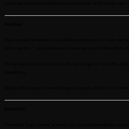
prova që mbështesin deklarimin e pretenduar të Dua Lipës, nga f
Analiza:
Disa Faqe në Facebook kanë publikuar imazhin e Dua Lipës me mb
pak e tepërt…”, duke pretenduar se këngëtarja ka thënë diçka të 
Por që hibrid.info ka hulumtuar dhe nuk ka gjetur fakte dhe dësh
këngëtarja.
Andaj edhe bazuar në metodologjinë e punës, hibrid.info e vlerëso
Arsyetimi:
Vlerësimin “Lajm i rremë” e marrin ato raportime mediatike që janë