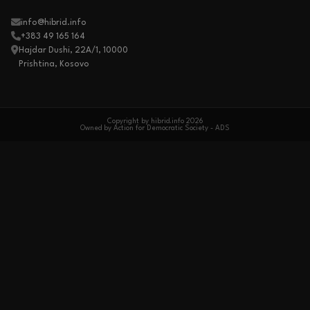
info@hibrid.info
+383 49 165 164
Hajdar Dushi, 22A/1, 10000
Prishtina, Kosovo
Copyright by hibrid.info 2026
Owned by Action for Democratic Society - ADS