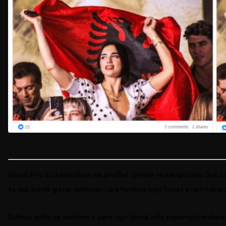
Hibrid.info ka kontrolluar në profilet zyrtare të këngëtares Dua
to nuk është gjetur deklarimi i pretenduar nga faqet e lart-cekur
Ndërsa edhe në kërkimin e bërë nga hibrid.info nëpërmjet makinës