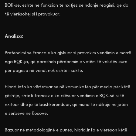
BQK-së, është në funksion të nxitjes së ndonjë reagimi, që do
të vlerësohej si i provokuar.
Analiza:
Pretendimi se Franca e ka gjykuar si provokim vendimin e marrë
nga BQK-ja, që parasheh përdorimin e vetëm të valutës euro
për pagesa në vend, nuk është i saktë.
Hibrid.info ka vërtetuar se në komunikatën për media për këtë
çështje, shteti francez e ka cilësuar vendimin e BQK-së si të
nxituar dhe jo të bashkërenduar, që mund të ndikojë në jetën
e serbëve në Kosovë.
Bazuar në metodologjinë e punës, hibrid.info e vlerëson këtë