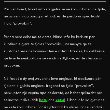
Pas verifikimit, hibrid.info ka gjetur se në komunikatën në fjalë,
në asnjërin nga paragrafët, nuk është përdorur specifikisht
fjala “provokim”.
Për ta bërë edhe më të qartë, hibrid.info ka kërkuar për
kuptimin e gjerë të fjalës “provokim”, në mënyrë që të
kuptohet nëse në komunikatën e shtetit francez, ka deklarime
që lënë të nënkuptojnë se vendimi i BQK-së, është cilësuar si
provokim.
Në faqet e dy prej universiteteve angleze, të dedikuara për
fjalorin e gjuhës angleze, tregohet se fjala “provokim”,
nënkupton një veprim apo deklaratë, që bëhet qëllimisht për
të inatosur dikë (shih
këtu
dhe
këtu
). Hibrid.info ka gjetur se
në këtë komunikatë, Parisi zyrtar nuk ka vlerësuar se vendimi i