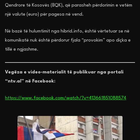
Qendrore të Kosovës (BQK), që parasheh përdorimin e vetëm
një valute (euro) për pagesa në vend.
Në bazë të hulumtimit nga hibrid.info, është vërtetuar se në
komunikatë nuk është përdorur fjala “provokim” apo diçka e
tillë e ngjashme.
Vegëza e video-materialit të publikuar nga portali
“ntv.al” në Facebook:
https://www.facebook.com/watch/?v=413661851088574