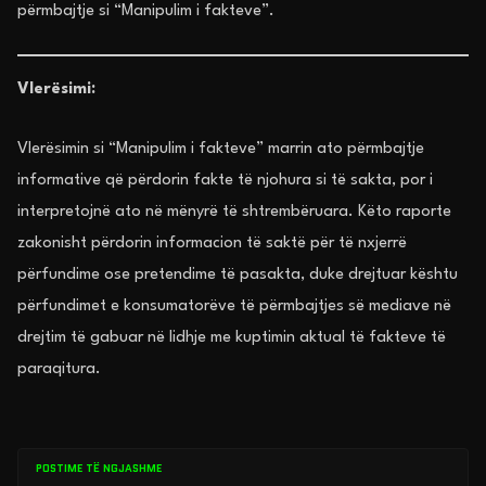
përmbajtje si “Manipulim i fakteve”.
Vlerësimi:
Vlerësimin si “Manipulim i fakteve” marrin ato përmbajtje
informative që përdorin fakte të njohura si të sakta, por i
interpretojnë ato në mënyrë të shtrembëruara. Këto raporte
zakonisht përdorin informacion të saktë për të nxjerrë
përfundime ose pretendime të pasakta, duke drejtuar kështu
përfundimet e konsumatorëve të përmbajtjes së mediave në
drejtim të gabuar në lidhje me kuptimin aktual të fakteve të
paraqitura.
POSTIME TË NGJASHME