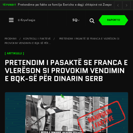
P
r
e
t
e
n
d
i
m
e
p
a
f
a
k
t
e
s
e
f
a
m
i
l
j
a
B
e
r
i
s
h
a
e
d
o
g
j
i
s
h
t
ë
p
i
n
ë
n
ë
Z
v
e
ç
a
n
p
ë
r
t
’
i
a
…
TË FUNDIT
SQ
Kryefaqja
RAPORTO
SQ
PRODHIMI
/
KONTROLLI I FAKTEVE
/
PRETENDIM I PASAKTË SE FRANCA E VLERËSON SI
PROVOKIM VENDIMIN E BQK-SË PËR…
[ ARTIKULLI ]
PRETENDIM I PASAKTË SE FRANCA E
VLERËSON SI PROVOKIM VENDIMIN
E BQK-SË PËR DINARIN SERB