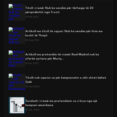
Titull i rremë: Nuk ka vendim për tërheqje të 20
përqindëshit nga Trusti
14 Feb 2022
Artikull me titull të sajuar: Nuk ka vendim për lirim me
kusht të Thaçit
06 Aug 2021
Artikull me pretendim të rremë: Real Madrid nuk ka
ofertë zyrtare për Muriq…
16 Dec 2022
Titulli nuk sqaron se për kampionatin e cilit shtet bëhet
fjalë
20 Sep 2023
Sondazh i rremë me pretendimin se u krye nga një
kompani amerikane
30 Jan 2025