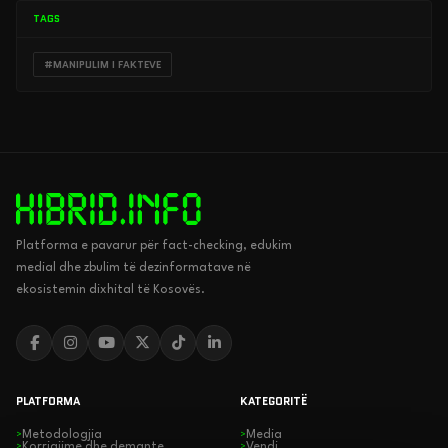
TAGS
#MANIPULIM I FAKTEVE
Platforma e pavarur për fact-checking, edukim
medial dhe zbulim të dezinformatave në
ekosistemin dixhital të Kosovës.
PLATFORMA
KATEGORITË
Metodologjia
Media
>
>
Korrigjime dhe demante
Vendi
>
>