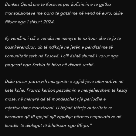
Bankës Qendrore të Kosovës për kufizimin e të gjitha
transaksioneve me para të gatshme në vend në euro, duke
filluar nga 1 shkurt 2024.
Ky vendim, i cili u vendos në mënyrë të nxituar dhe të jo të
bashkërenduar, do të ndikojë në jetën e përditshme të
komunitetit serb në Kosovë, i cili është shumë i varur nga
pagesat nga Serbia të bëra në dinarë serbë.
Duke pasur parasysh mungesën e zgjidhjeve alternative në
këtë kohë, Franca kërkon pezullimin e menjëhershëm të kësaj
mase, në mënyrë që të mundësohet një periudhë e
mjaftueshme tranzicioni. U bëjmë thirrje autoriteteve
kosovare që të gjejnë një zgjidhje përmes negociatave në
kuadër të dialogut të lehtësuar nga BE-ja.”