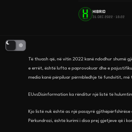
HIBRID
31 DEC 2022 · 16:22
Të thuash që, në vitin 2022 kanë ndodhur shumë gjëra
e errët, është lufta e paprovokuar dhe e pajustifiku
media kanë përpiluar përmbledhje të fundvitit, më 
EUvsDisinformation ka rënditur një listë të hulumti
Kjo listë nuk është as një pasqyrë gjithëpërfshirës
Përkundrazi, është kurimi i disa prej gjetjeve që i