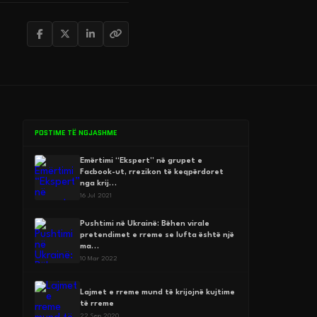
POSTIME TË NGJASHME
Emërtimi “Ekspert” në grupet e
Facbook-ut, rrezikon të keqpërdoret
nga krij…
16 Jul 2021
Pushtimi në Ukrainë: Bëhen virale
pretendimet e rreme se lufta është një
ma…
10 Mar 2022
Lajmet e rreme mund të krijojnë kujtime
të rreme
22 Sep 2020