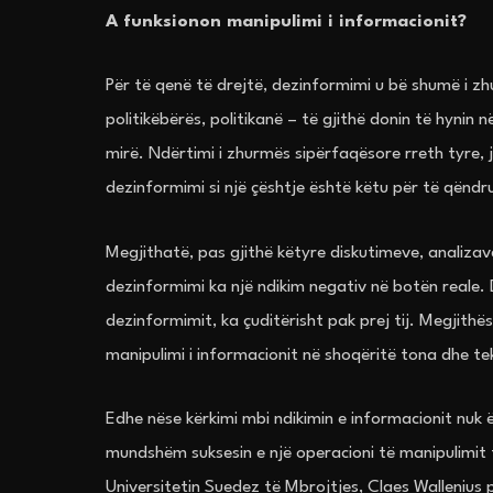
A funksionon manipulimi i informacionit?
Për të qenë të drejtë, dezinformimi u bë shumë i 
politikëbërës, politikanë – të gjithë donin të hynin
mirë. Ndërtimi i zhurmës sipërfaqësore rreth tyre,
dezinformimi si një çështje është këtu për të qëndr
Megjithatë, pas gjithë këtyre diskutimeve, analizave
dezinformimi ka një ndikim negativ në botën reale.
dezinformimit, ka çuditërisht pak prej tij. Megjithë
manipulimi i informacionit në shoqëritë tona dhe tek
Edhe nëse kërkimi mbi ndikimin e informacionit nuk
mundshëm suksesin e një operacioni të manipulimit t
Universitetin Suedez të Mbrojtjes, Claes Wallenius pë