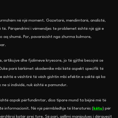
zhurmshëm në një moment. Gazetarë, mendimtarë, analistë,
 në të. Përqendrimi i vëmendjes te problemet është një gjë e
 jo aq shumë. Por, pavarësisht nga zhurma kulmore,
uar.
, artikujve dhe fjalimeve kryesore, jo të gjithë besojnë se
 Duke parë kërkimet akademike mbi këtë aspekt specifik të
se është e vështirë të vësh gishtin mbi efektin e saktë që ka
 ne si individë, nuk është e pamundur.
 është aspak përfundimtar, disa tipare mund ta bëjnë më të
ë informacionit. Në një përmbledhje të literaturës (
këtu
) për
rshkroi katër prej tyre. Së pari, qëllimi manipulues i dërguesit