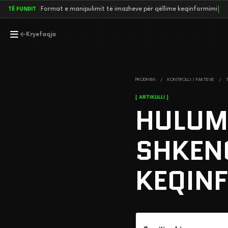
|
F
o
r
m
a
t
e
m
a
n
i
p
u
l
i
m
i
t
t
ë
i
m
a
z
h
e
v
e
p
ë
r
q
ë
l
l
i
m
e
k
e
q
i
n
f
o
r
m
i
m
i
TË FUNDIT
Kryefaqja
PRODHIMI
/
KONTROLLI I FAKTEVE
/
[ ARTIKULLI ]
HULUM
SHKEN
KEQINF