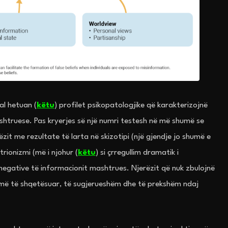
al hetuan (
këtu
) profilet psikopatologjike që karakterizojnë
shtruese. Pas kryerjes së një numri testesh në më shumë se
ëzit me rezultate të larta në skizotipi (një gjendje jo shumë e
trionizmi (më i njohur (
këtu
) si çrregullim dramatik i
negative të informacionit mashtrues. Njerëzit që nuk zbulojnë
 më të shqetësuar, të sugjerueshëm dhe të prekshëm ndaj