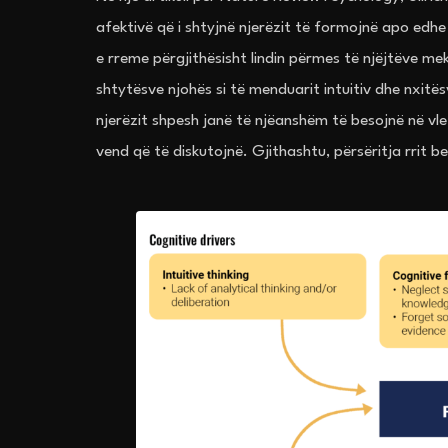
afektivë që i shtyjnë njerëzit të formojnë apo edhe
e rreme përgjithësisht lindin përmes të njëjtëve me
shtytësve njohës si të menduarit intuitiv dhe nxitës
njerëzit shpesh janë të njëanshëm të besojnë në vle
vend që të diskutojnë. Gjithashtu, përsëritja rrit 