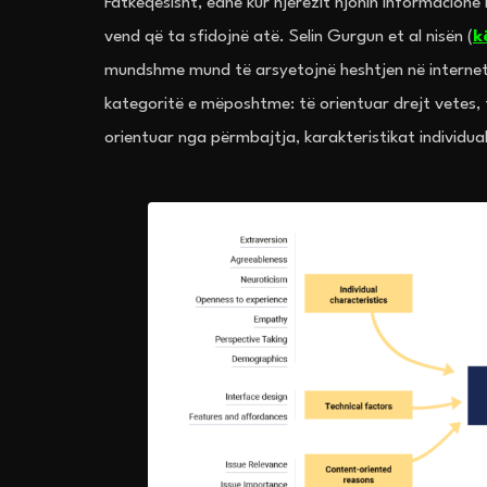
Fatkeqësisht, edhe kur njerëzit njohin informacion
vend që ta sfidojnë atë. Selin Gurgun et al nisën (
k
mundshme mund të arsyetojnë heshtjen në internet 
kategoritë e mëposhtme: të orientuar drejt vetes, 
orientuar nga përmbajtja, karakteristikat individua