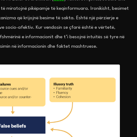
 të miratojnë pikëpamje të keqinformuara. Ironikisht, besimet
kanizma që krijojnë besime të sakta. Është një përzierje e
ve socio-afektiv. Kur vendosin se çfarë është e vërtetë,
fshmërinë e informacionit dhe t’i besojnë intuitës së tyre në
besimin në informacionin dhe faktet mashtruese.