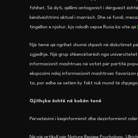
fshihet. Së dyti, qëllimi antagonist i dërguesit ësht
këndvështrimi aktual i marrësit. Dhe së fundi, mesa
tingëllon e njohur, kjo ndodh sepse Rusia ka vite që
Një temë që ngrihet shumë shpesh në diskutimet për
zgjedhje. Një grup shkencëtarësh nga universitetet 
informacionit mashtrues në votat për partitë populi
ekspozimi ndaj informacionit mashtrues favorizon 
ta, por edhe se vetëm ky fakt nuk mund të shpjegoj
Gjithçka është në kokën tonë
Përvetësimi i keqinformimit dhe dezinformimit ndë
Në një artikull për Nature Review Psychology, Ullrich 