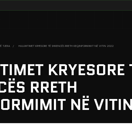
TË TJERA
/
HULUMTIMET KRYESORE TË SHKENCËS RRETH KEQINFORMIMIT NË VITIN 2022
TIMET KRYESORE 
CËS RRETH
ORMIMIT NË VITI