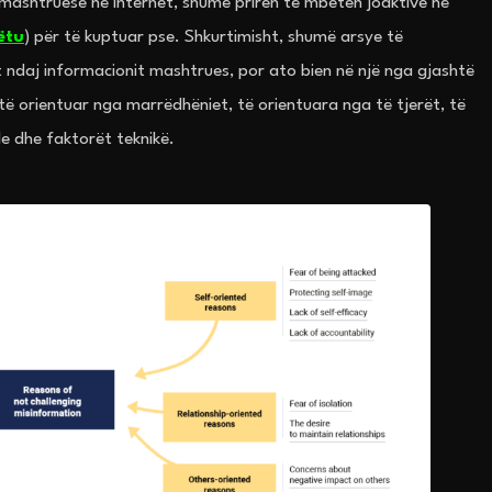
e mashtruese në internet, shumë priren të mbeten joaktive në
ëtu
) për të kuptuar pse. Shkurtimisht, shumë arsye të
ndaj informacionit mashtrues, por ato bien në një nga gjashtë
të orientuar nga marrëdhëniet, të orientuara nga të tjerët, të
le dhe faktorët teknikë.