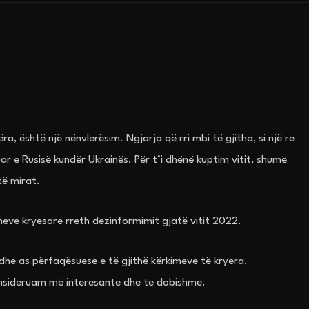
, është një nënvlerësim. Ngjarja që rri mbi të gjitha, si një re
ar e Rusisë kundër Ukrainës. Për t’i dhënë kuptim vitit, shumë
të mirat.
meve kryesore rreth dezinformimit gjatë vitit 2022.
e dhe as përfaqësuese e të gjithë kërkimeve të kryera.
 konsideruam më interesante dhe të dobishme.