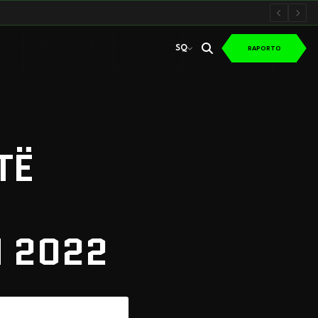
SQ
RAPORTO
SQ
TË
N 2022