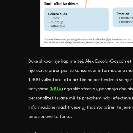
Duke shkuar një hap më tej, Álex Escolà-Gascón et 
njerëzit e prirur për të konsumuar informacione ma
1,400 vullnetarë, ata arritën në përfundimin se njer
ndryshme (
këtu
) nga skizofrenia), paranoja dhe his
personalitetit) janë më të prekshëm ndaj efekteve 
informacione mashtruese gjithashtu priren të jenë
emocioneve të forta.