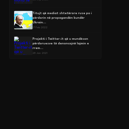
Titujt që mediat shtetërore ruse po i
përdorin në propagandën kundër
Ukrain…
17 Feb 2022
Projekti i Twitter-it që u mundëson
përdoruesve të denoncojnë lajmin e
rrem…
28 Jan 2021