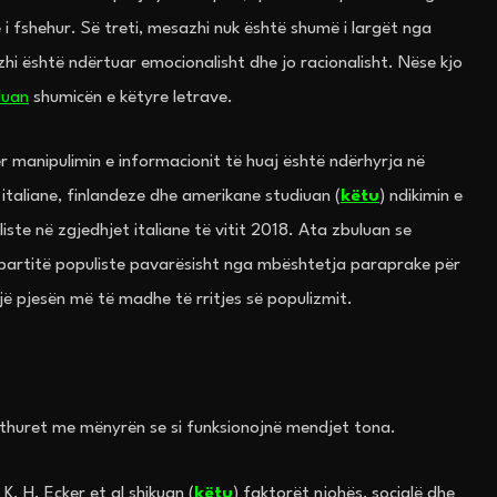
ë i fshehur. Së treti, mesazhi nuk është shumë i largët nga
zhi është ndërtuar emocionalisht dhe jo racionalisht. Nëse kjo
luan
shumicën e këtyre letrave.
 manipulimin e informacionit të huaj është ndërhyrja në
italiane, finlandeze dhe amerikane studiuan (
këtu
) ndikimin e
ste në zgjedhjet italiane të vitit 2018. Ata zbuluan se
partitë populiste pavarësisht nga mbështetja paraprake për
ë pjesën më të madhe të rritjes së populizmit.
rthuret me mënyrën se si funksionojnë mendjet tona.
K. H. Ecker et al shikuan (
këtu
) faktorët njohës, socialë dhe